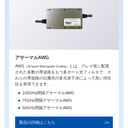
アサーマルAWG
AWG
とは、アレイ状に配置
（Arrayed Waveguide Grating）
された多数の導波路をもつ多ポート光フィルタで、そ
れらの導波路の伝搬光の多光束干渉によって高い消光
比を実現できます。
100GHz間隔アサーマルAWG
75GHz間隔アサーマルAWG
50GHz間隔アサーマルAWG
製品の詳細はこちら
English
日本語