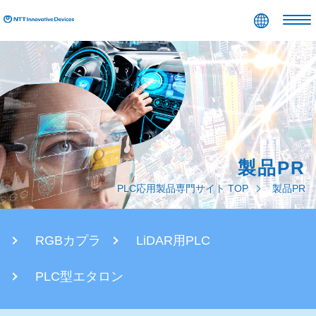
コンテンツエリアへ
グローバルナビへ
ローカルナビへ
フッタエリアへ
ページの先頭へ
製品PR
PLC応用製品専門サイト TOP
製品PR
RGBカプラ
LiDAR用PLC
PLC型エタロン