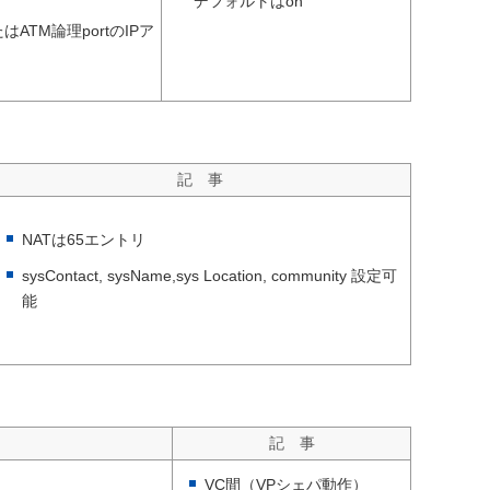
デフォルトはon
またはATM論理portのIPア
記 事
NATは65エントリ
sysContact, sysName,sys Location, community 設定可
能
記 事
VC間（VPシェパ動作）