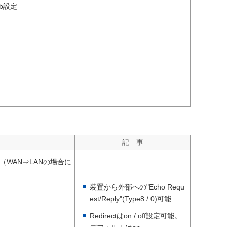
b設定
記 事
achable（WAN⇒LANの場合に
装置から外部への"Echo Requ
est/Reply"(Type8 / 0)可能
Redirectはon / off設定可能。