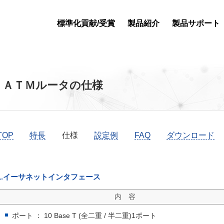
フッタエリアへ
ページの先頭へ
標準化貢献/受賞
製品紹介
製品サポート
ＡＴＭルータの仕様
TOP
特長
仕様
設定例
FAQ
ダウンロード
1.イーサネットインタフェース
内 容
ポート ： 10 Base T (全二重 / 半二重)1ポート