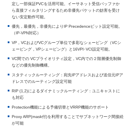
定し一部保証PVCを活用可能。イーサネット受信バッファか
ら直接フィルタリングするため非優先パケットの妨害を受け
ない安定動作可能。
優先，最優先，非優先によりIP Precedenceビット設定可能。
（IP-VPN対応）
VP，VCおよびVCグループ単位で多彩なシェーピング（VCシ
ェーピング，VPシェーピング）と16VPI･VCI設定可能。
VC間での VCプライオリティ設定，VC内での２階層優先制御
などの優先制御機構。
スタティックルーティング：宛先IPアドレスおよび送信元IPア
ドレスでのルーティング設定可能
RIP (1,2)によるダイナミックルーティング：ユニキャストに
も対応
Protection機能による予備切替とVRRP機能のサポート
Proxy ARP(mask付)を利用することでサブネットワーク間接続
が可能