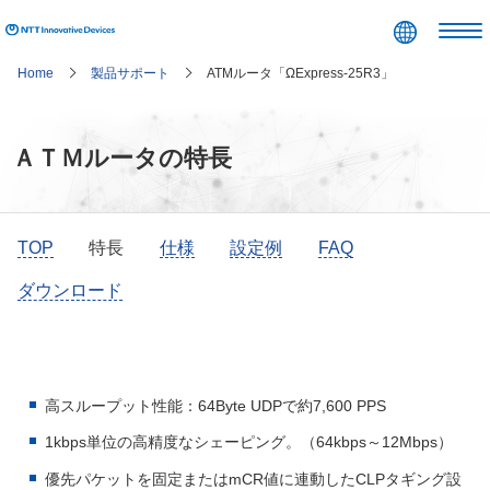
コンテンツエリアへ
グローバルナビへ
ローカルナビへ
フッタエリアへ
ページの先頭へ
Home
製品サポート
ATMルータ「ΩExpress-25R3」
ＡＴＭルータの特長
TOP
特長
仕様
設定例
FAQ
ダウンロード
高スループット性能：64Byte UDPで約7,600 PPS
1kbps単位の高精度なシェーピング。（64kbps～12Mbps）
優先パケットを固定またはmCR値に連動したCLPタギング設